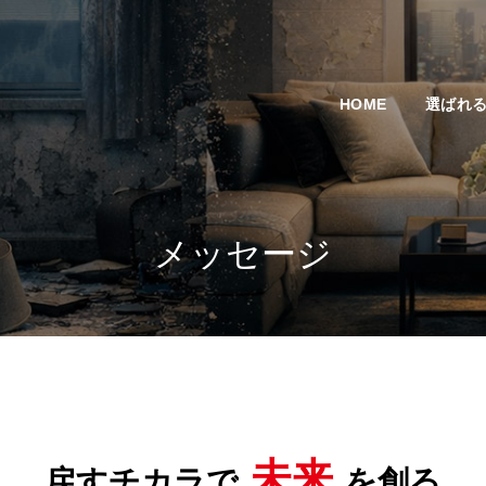
HOME
選ばれ
メッセージ
未来
戻すチカラで
を創る